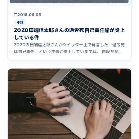
2018.06.05
小話
ZOZO田端信太郎さんの過労死自己責任論が炎上
している件
ZOZOの田端信太郎さんがツイッター上で発言した「過労死
は自己責任」という主張が炎上していますね。 自殺だから
一義的に自&hellip;