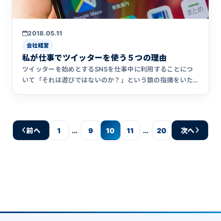
2018.05.11
会社経営
私が仕事でツイッターを使う５つの理由
ツイッターを始めとするSNSを仕事中に利用することにつ
いて「それは遊びではないのか？」という類の指摘をいた
だくことが時々&hellip;
…
…
前へ
1
9
10
11
20
次へ