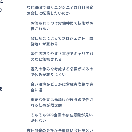
と
なぜSESで働くエンジニアは自社開発
の
の会社に転職したいのか
評価されるのは労働時間で技術が評
価されない
会社都合によってプロジェクト（勤
務地）が変わる
案件の取りやすさ重視でキャリアパ
スなど無視される
客先の休みを考慮する必要があるの
で休みが取りにくい
良い環境かどうかは常駐先次第で完
態
全に運
重要な仕事は元請けが行うので任さ
れる仕事が限定的
そもそもSES企業の存在意義が見い
だせない
自社開発の会社が全部良い会社だとい