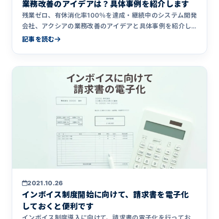
業務改善のアイデアは？具体事例を紹介します
残業ゼロ、有休消化率100％を達成・継続中のシステム開発
会社、アクシアの業務改善のアイデアと具体事例を紹介し
ます。業務改善を行う際の4つのステップやポイント、注意
記事を読む
点を解説しています。
2021.10.26
インボイス制度開始に向けて、請求書を電子化
しておくと便利です
インボイス制度導入に向けて、請求書の電子化を行ってお