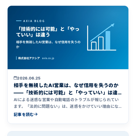
2026.06.25
相手を無視したAI営業は、なぜ信用を失うのか
――「技術的には可能」と「やっていい」は違
う
AIによる迷惑な営業や自動電話のトラブルが報じられてい
ます。「法的に問題ない」は、迷惑をかけていい理由にな
るのでしょうか。相手を無視した効率化がなぜ信用を失う
記事を読む
のかを、システム開発会社アクシアが自社に届く営業の実
例を交えて考えます。