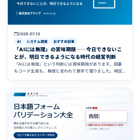
2026.07.13
AI
システム開発
おすすめ記事
「AIには無理」の賞味期限──今日できないこ
とが、明日できるようになる時代の経営判断
「AIには無理」という判断には賞味期限があります。囲碁
もコード生成も、無理と言われて数年で覆りました。検証
して出した「今のAIには無理」ですら、モデルが1世代変わ
れば結論が変わる時代。自社の「無理リスト」を資産に変
える3つの問いと、IT化を諦めた業務を見直す視点を、シス
テム開発会社アクシアの実体験から書きました。