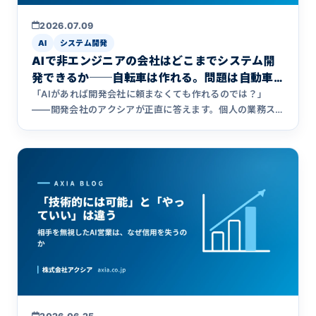
2026.07.09
AI
システム開発
AIで非エンジニアの会社はどこまでシステム開
発できるか──自転車は作れる。問題は自動車
からだ
「AIがあれば開発会社に頼まなくても作れるのでは？」
——開発会社のアクシアが正直に答えます。個人の業務ス
クリプトなら今すぐ作れる。ただし「共有」「インフラ」
「公開」の3つの壁で難易度は桁違いに上がる。バイブコー
ディングの境界線と、詰まないための現実解を解説します。