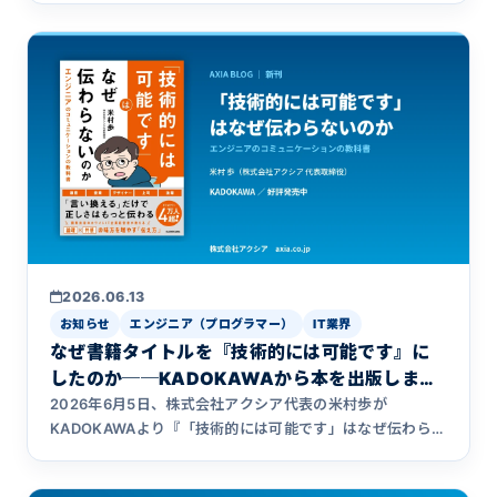
ードやドキュメントが揃っていなくても引き継げる理由
を、保守移管30社以上の実績をもとに解説します。
2026.06.13
お知らせ
エンジニア（プログラマー）
IT業界
なぜ書籍タイトルを『技術的には可能です』に
したのか──KADOKAWAから本を出版しまし
た
2026年6月5日、株式会社アクシア代表の米村歩が
KADOKAWAより『「技術的には可能です」はなぜ伝わらな
いのか ― エンジニアのコミュニケーションの教科書』を出
版しました。なぜこのタイトルにしたのか（KADOKAWAへ