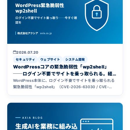
2026.07.20
セキュリティ
ウェブサイト
システム開発
WordPressコアの緊急脆弱性「wp2shell」
──ログイン不要でサイトを乗っ取られる。経
営者が今すぐ確認すべきこと
WordPress本体に、ログイン不要でサイトを乗っ取られる
緊急脆弱性「wp2shell」（CVE-2026-63030 / CVE-
2026-60137）が見つかりました。対象は6.9.0〜6.9.4と
7.0.0〜7.0.1。何が起きたのか、今すぐ何を確認すべきかを
経営者にもわかる言葉で、技術的な中身は技術担当者向け
に分けて、システム開発会社アクシアが正確に解説します。