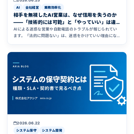
2026.06.25
AI
会社経営
業務効率化
相手を無視したAI営業は、なぜ信用を失うのか
――「技術的には可能」と「やっていい」は違
う
AIによる迷惑な営業や自動電話のトラブルが報じられてい
ます。「法的に問題ない」は、迷惑をかけていい理由にな
るのでしょうか。相手を無視した効率化がなぜ信用を失う
のかを、システム開発会社アクシアが自社に届く営業の実
例を交えて考えます。
2026.06.22
システム保守
システム開発