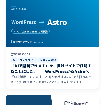
の逆提案だった裏話）、どんな本なのかをご紹介します。
2026.06.11
AI
ウェブサイト
システム開発
「AIで開発できます」を、自社サイトで証明す
ることにした。──WordPressからAstroへ
「AIを活用しています」と言う会社は多い。でも証拠を出
せる会社は少ない。だからアクシアは自社サイトを
WordPressからAstroへ、AIエージェント（Claude
Code）と一緒に作り直しました。画像容量67%減、500超
ページの移行、EC2なしのサーバーレス運用まで、その全
記録と分かったことを公開します。