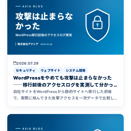
2026.07.29
セキュリティ
ウェブサイト
システム開発
WordPressをやめても攻撃は止まらなかった
──移行前後のアクセスログを実測して分かっ
た「消えたもの」
自社サイトをWordPressから静的サイトへ移行した前後
で、実際に飛んできた攻撃アクセスを一次データで比較し
ました。移行前、ログイン画面への攻撃1,011件は全て認証
で遮断されていた一方、xmlrpc.phpは開いたままで、1日
約1,173件の攻撃がWordPressに処理させていました。移行
後も攻撃は止まっていません。止まったのは別のものでし
た。