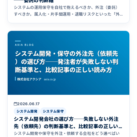
──委託の判断軸
システムの運用保守を自社で抱えるべきか、外注（委託）
すべきか。属人化・片手間運用・退職リスクといった「外
注を検討すべきサイン」と、自社運用が向くケースを判断
軸で整理。委託先を選ぶときの注意点まで、保守移管30社
以上・運用保守15年以上の実績をもとに発注者の視点で解
説します。
2026.06.17
システム開発
システム保守
システム開発会社の選び方──失敗しない外注
先（依頼先）の判断基準と、比較記事の正しい
読み方
システム開発や保守を外注・依頼する会社をどう選べばい