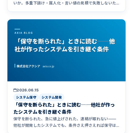
いか。多重下請け・属人化・言い値の見積で失敗しないた
めの5つの判断基準と、ネット上の「◯◯選」比較ランキ
ングの正しい読み方を、発注者の視点で整理しました。開
発も保守の引き継ぎも自社一貫で手がけてきたアクシアが
解説します。
2026.06.15
システム保守
システム開発
「保守を断られた」ときに読む──他社が作っ
たシステムを引き継ぐ条件
保守を断られた、急に値上げされた、連絡が取れない――
他社が開発したシステムでも、条件さえ押さえれば保守は
引き継げます。引き継ぎ可否を分けるポイントと、ソースコ