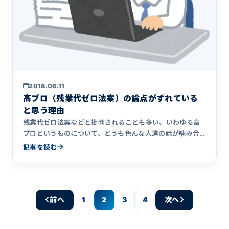
2018.06.11
高プロ（残業代ゼロ法案）の論点がずれている
と思う理由
残業代ゼロ法案などと批判されることも多い、いわゆる高
プロというものについて、どうも色んな人達の話が噛み合
っておらず、論点&hellip;
記事を読む
前へ
1
2
3
4
次へ