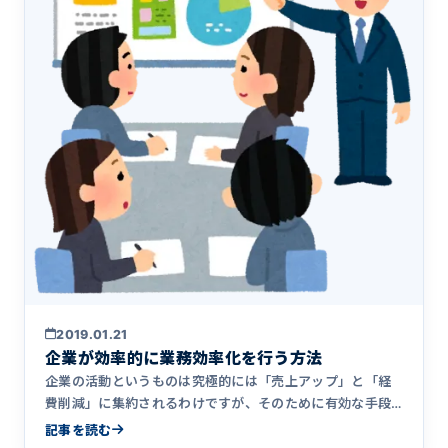
2019.01.21
企業が効率的に業務効率化を行う方法
企業の活動というものは究極的には「売上アップ」と「経
費削減」に集約されるわけですが、そのために有効な手段
として「業務効率&hellip;
記事を読む