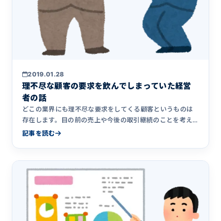
2019.01.28
理不尽な顧客の要求を飲んでしまっていた経営
者の話
どこの業界にも理不尽な要求をしてくる顧客というものは
存在します。目の前の売上や今後の取引継続のことを考え
ると、理不尽な要&hellip;
記事を読む