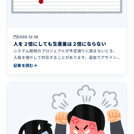
2020.12.18
人を２倍にしても生産量は２倍にならない
システム開発のプロジェクトが予定通りに進まないとき、
人員を増やして対応することがあります。追加でアサイン
されたメンバーは、特にプロジェクトに参画したばかりの
記事を読む
頃は期待するパフォーマンスを発揮することが難しい場合
が多いのですが、その理由について筆者の考えをまとめま
した。