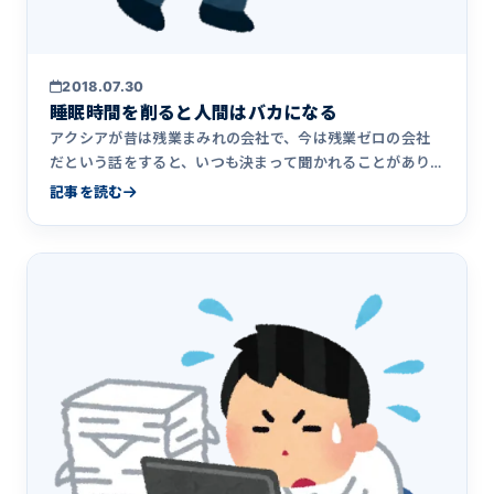
2018.07.30
睡眠時間を削ると人間はバカになる
アクシアが昔は残業まみれの会社で、今は残業ゼロの会社
だという話をすると、いつも決まって聞かれることがあり
ます。 売上落ち&hellip;
記事を読む