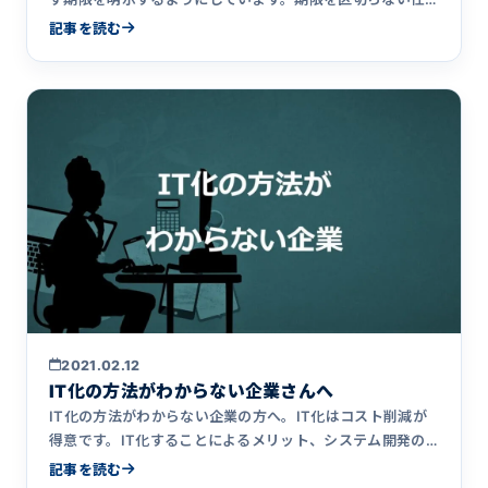
事は絶対にいい加&hellip;
記事を読む
2021.02.12
IT化の方法がわからない企業さんへ
IT化の方法がわからない企業の方へ。IT化はコスト削減が
得意です。IT化することによるメリット、システム開発の
予算感について紹介しています。ITのことは何もわからな
記事を読む
くても大丈夫です。システム開発の専門家であるアクシア