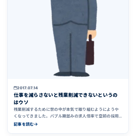
2017.07.14
仕事を減らさないと残業削減できないというの
はウソ
残業削減するために世の中が本気で取り組むようにようや
くなってきました。バブル期並みの求人倍率で空前の採用
難の時代に突入し&hellip;
記事を読む