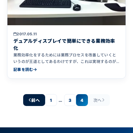
2017.05.11
デュアルディスプレイで簡単にできる業務効率
化
業務効率化をするためには業務プロセスを改善していくと
いうのが王道としてあるわけですが、これは実現するのが
中々難しかったり&hellip;
記事を読む
…
前へ
1
3
4
次へ