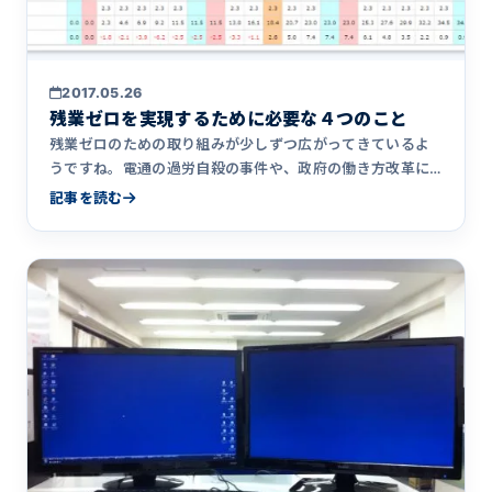
2017.05.26
残業ゼロを実現するために必要な４つのこと
残業ゼロのための取り組みが少しずつ広がってきているよ
うですね。電通の過労自殺の事件や、政府の働き方改革に
よって残業削減へ&hellip;
記事を読む