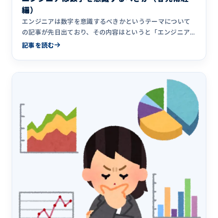
編）
エンジニアは数字を意識するべきかというテーマについて
の記事が先日出ており、その内容はというと「エンジニア
に数字を意識させ&hellip;
記事を読む