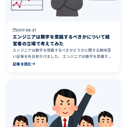
2017.06.21
エンジニアは数字を意識するべきかについて経
営者の立場で考えてみた
エンジニアは数字を意識するべきかどうかに関する興味深
い記事を先日見かけました。 エンジニアは数字を意識する
べきか この記&hellip;
記事を読む