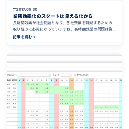
2017.05.30
業務効率化のスタートは見える化から
長時間残業が社会問題となり、各社残業を削減するための
取り組みに必死になっていますね。長時間残業の問題は従
業員の健康や生活&hellip;
記事を読む