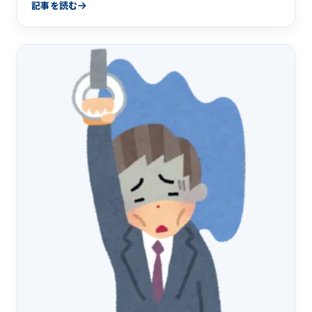
なんとかします&hellip;
記事を読む