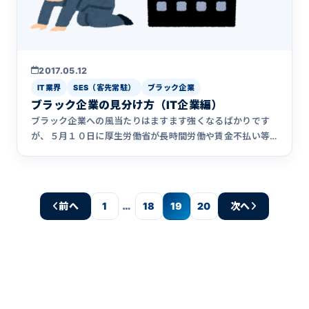
2017.05.12
IT業界
SES（客先常駐）
ブラック企業
ブラック企業の見分け方（IT企業編）
ブラック企業への風当たりはますます強くなるばかりです
が、５月１０日に厚生労働省が長時間労働や賃金不払い等
の労働関係法令に&hellip;
…
前へ
1
18
19
20
次へ