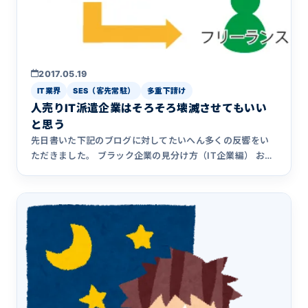
2017.05.19
IT業界
SES（客先常駐）
多重下請け
人売りIT派遣企業はそろそろ壊滅させてもいい
と思う
先日書いた下記のブログに対してたいへん多くの反響をい
ただきました。 ブラック企業の見分け方（IT企業編） おか
げさまで本&hellip;