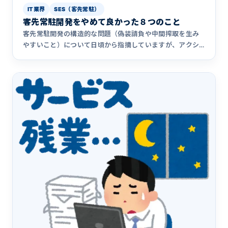
IT業界
SES（客先常駐）
客先常駐開発をやめて良かった８つのこと
客先常駐開発の構造的な問題（偽装請負や中間搾取を生み
やすいこと）について日頃から指摘していますが、アクシ
アが客先常駐から撤退して&hellip;