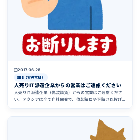
2017.06.28
SES（客先常駐）
人売りIT派遣企業からの営業はご遠慮ください
人売りIT派遣企業（偽装請負）からの営業はご遠慮くださ
い。アクシアは全て自社開発で、偽装請負や下請け丸投げ
は行っていません。批判しているのは準委任・SESという契
約形態そのものではなく、人を右から左に流す偽装請負・
中間搾取です。