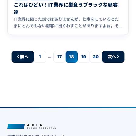
これはひどい！IT業界に巣食うブラックな顧客
達
IT業界に限った話ではありませんが、仕事をしているとた
まにとんでもない顧客に出くわすことがありますよね。そ
んな顧客の対応&hellip;
…
前へ
1
17
18
19
20
次へ