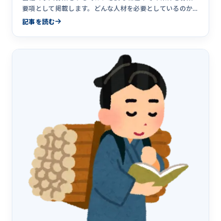
要項として掲載します。どんな人材を必要としているのか
を記載して人材の&hellip;
記事を読む