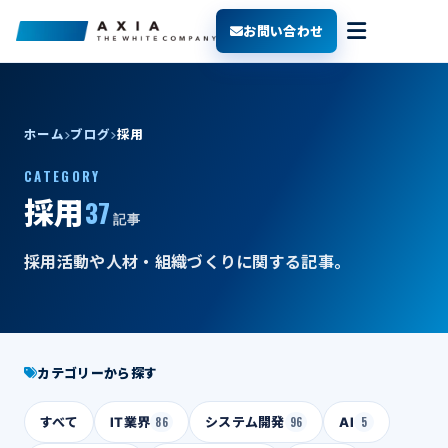
お問い合わせ
ホーム
ブログ
採用
CATEGORY
37
採用
記事
採用活動や人材・組織づくりに関する記事。
カテゴリーから探す
すべて
IT業界
86
システム開発
96
AI
5