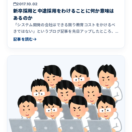
2017.10.02
新卒採用と中途採用をわけることに何か意味は
あるのか
「システム開発の会社はできる限り教育コストをかけるべ
きではない」というブログ記事を先日アップしたところ、
賛否両論様々なご&hellip;
記事を読む