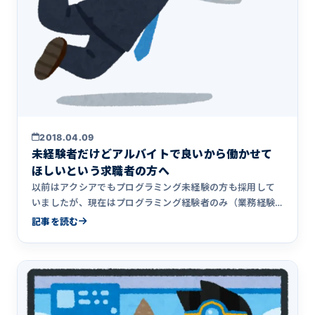
2018.04.09
未経験者だけどアルバイトで良いから働かせて
ほしいという求職者の方へ
以前はアクシアでもプログラミング未経験の方も採用して
いましたが、現在はプログラミング経験者のみ（業務経験
は問わない）募集&hellip;
記事を読む