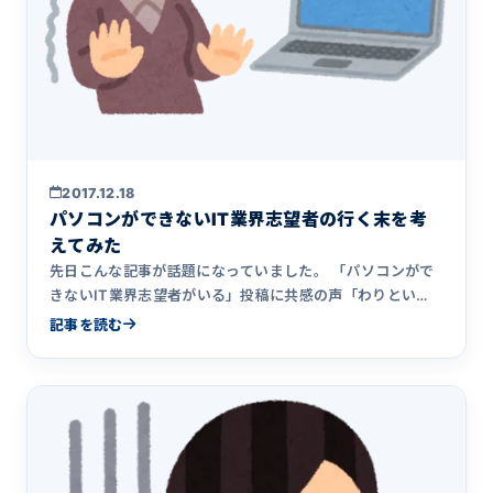
2017.12.18
パソコンができないIT業界志望者の行く末を考
えてみた
先日こんな記事が話題になっていました。 「パソコンがで
きないIT業界志望者がいる」投稿に共感の声「わりとい
る」「憧れと適&hellip;
記事を読む