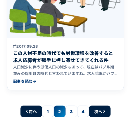
2017.09.28
この人材不足の時代でも労働環境を改善すると
求人応募者が勝手に押し寄せてきてくれる件
人口減少に伴う労働人口の減少もあって、現在はバブル期
並みの採用難の時代と言われていますね。求人倍率がバブ
ル期並となってい&hellip;
記事を読む
前へ
1
2
3
4
次へ