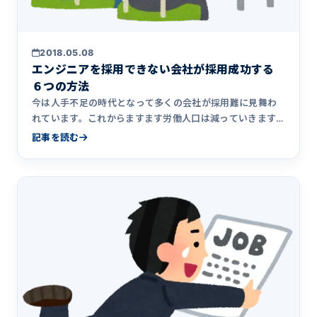
2018.05.08
エンジニアを採用できない会社が採用成功する
６つの方法
今は人手不足の時代となって多くの会社が採用難に見舞わ
れています。これからますます労働人口は減っていきます
ので、この傾向は&hellip;
記事を読む