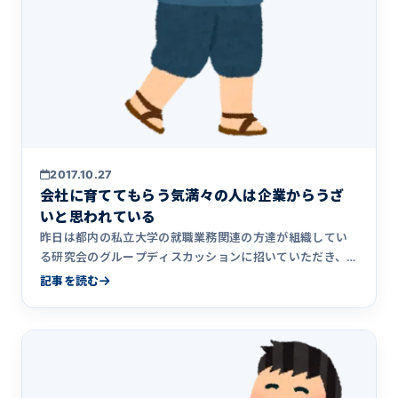
2017.10.27
会社に育ててもらう気満々の人は企業からうざ
いと思われている
昨日は都内の私立大学の就職業務関連の方達が組織してい
る研究会のグループディスカッションに招いていただき、
大学職員の方や他&hellip;
記事を読む