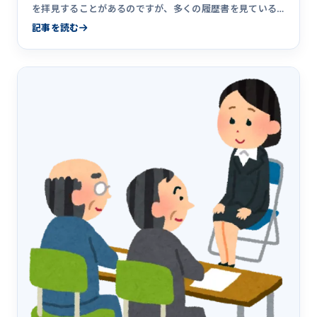
を拝見することがあるのですが、多くの履歴書を見ている
と本人希望欄のと&hellip;
記事を読む