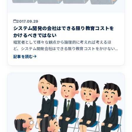
2017.09.29
システム開発の会社はできる限り教育コストを
かけるべきではない
経営者として様々な観点から論理的に考えれば考えるほ
ど、システム開発会社はできる限り教育コストをかけない
方が良いという結論に至ります。なぜそう思うのか、シス
記事を読む
テム開発会社にとって教育よりも大事なものは何なのかを
まとめました。