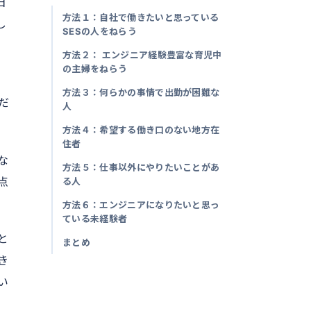
日
方法１：自社で働きたいと思っている
し
SESの人をねらう
方法２： エンジニア経験豊富な育児中
の主婦をねらう
。
方法３：何らかの事情で出勤が困難な
だ
人
方法４：希望する働き口のない地方在
住者
な
方法５：仕事以外にやりたいことがあ
点
る人
方法６：エンジニアになりたいと思っ
ている未経験者
と
まとめ
き
い