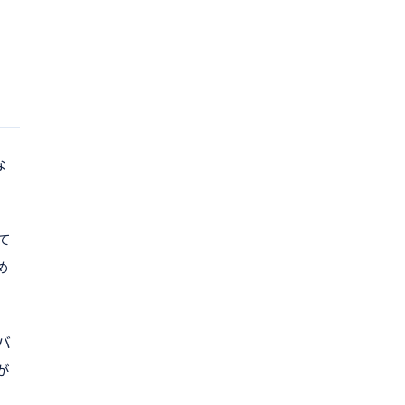
な
て
め
バ
が