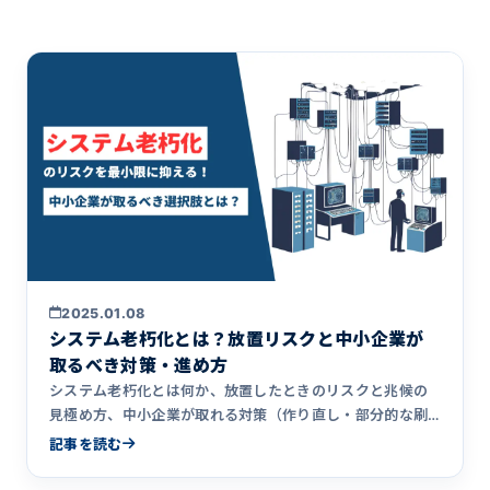
2025.01.08
システム老朽化とは？放置リスクと中小企業が
取るべき対策・進め方
システム老朽化とは何か、放置したときのリスクと兆候の
見極め方、中小企業が取れる対策（作り直し・部分的な刷
新・保守移管）と進め方を、実例を交えて解説します。
記事を読む