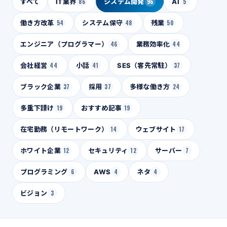
すべて
IT業界
86
システム開発
96
AI
5
働き方改革
54
システム保守
48
残業
50
エンジニア（プログラマー）
46
業務効率化
44
会社経営
44
小話
41
SES（客先常駐）
37
ブラック企業
37
採用
37
多様な働き方
24
多重下請け
19
おすすめ記事
19
在宅勤務（リモートワーク）
14
ウェブサイト
17
ホワイト企業
12
セキュリティ
12
サーバー
7
プログラミング
6
AWS
4
ネタ
4
ビジョン
3