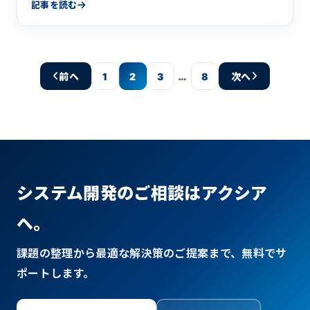
れ、開発事例を解説。
記事を読む
…
前へ
1
2
3
8
次へ
システム開発のご相談はアクシア
へ。
課題の整理から最適な解決策のご提案まで、無料でサ
ポートします。