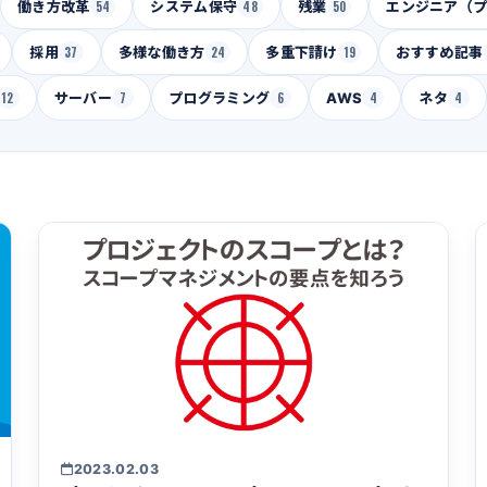
働き方改革
54
システム保守
48
残業
50
エンジニア（
採用
37
多様な働き方
24
多重下請け
19
おすすめ記事
12
サーバー
7
プログラミング
6
AWS
4
ネタ
4
2023.02.03