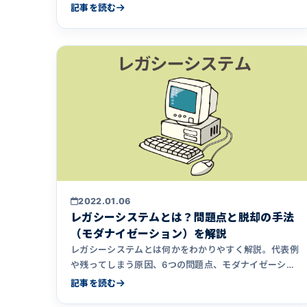
失敗した・作りかけのシステムの引き継ぎ、契約・著作
記事を読む
権の注意点も。他社開発システムの保守引き継ぎ実績
30社以上のアクシアが、AI解析を活用した進め方も紹
介します。
2022.01.06
レガシーシステムとは？問題点と脱却の手法
（モダナイゼーション）を解説
レガシーシステムとは何かをわかりやすく解説。代表例
や残ってしまう原因、6つの問題点、モダナイゼーショ
ン（リプレイス・リライト・リホスト）による脱却の手
記事を読む
法をまとめました。