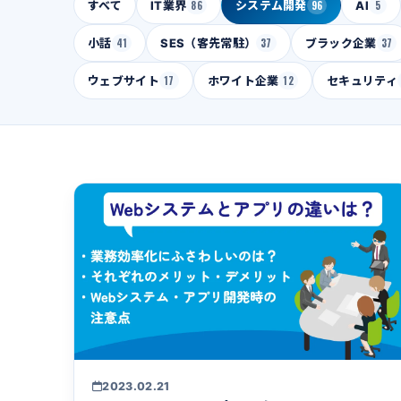
すべて
IT業界
86
システム開発
96
AI
5
小話
41
SES（客先常駐）
37
ブラック企業
37
ウェブサイト
17
ホワイト企業
12
セキュリティ
2023.02.21