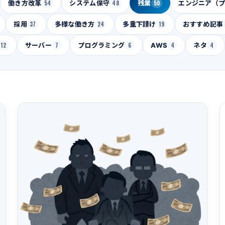
働き方改革
54
システム保守
48
残業
50
エンジニア（
採用
37
多様な働き方
24
多重下請け
19
おすすめ記事
12
サーバー
7
プログラミング
6
AWS
4
ネタ
4