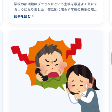
学校の部活動はブラックだという主張を最近よく目にす
るようになりました。部活動に限らず学校の先生の環境
は極めてブラックで、&hellip;
記事を読む