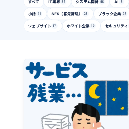
すべて
IT業界
86
システム開発
96
AI
5
小話
41
SES（客先常駐）
37
ブラック企業
37
ウェブサイト
17
ホワイト企業
12
セキュリティ