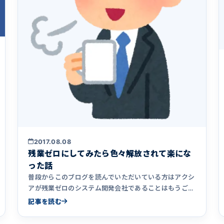
2017.08.08
残業ゼロにしてみたら色々解放されて楽にな
った話
普段からこのブログを読んでいただいている方はアクシ
アが残業ゼロのシステム開発会社であることはもうご存
知だと思います。残業&hellip;
記事を読む