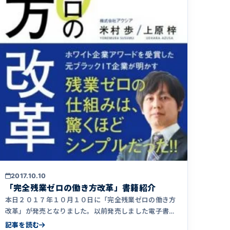
2017.10.10
「完全残業ゼロの働き方改革」書籍紹介
本日２０１７年１０月１０日に「完全残業ゼロの働き方
改革」が発売となりました。以前発売しました電子書籍
「完全残業ゼロのIT&hellip;
記事を読む