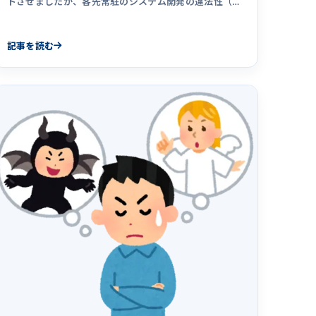
トさせましたが、客先常駐のシステム開発の違法性（偽
装請負）を認識し、そ&hellip;
記事を読む