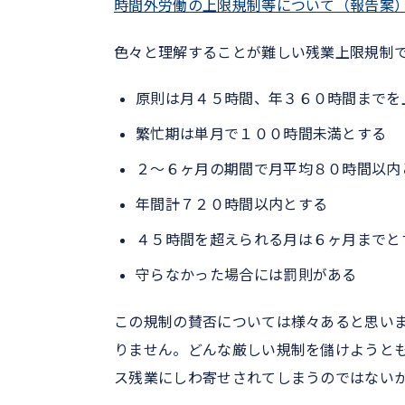
時間外労働の上限規制等について（報告案
色々と理解することが難しい残業上限規制
原則は月４５時間、年３６０時間までを
繁忙期は単月で１００時間未満とする
２～６ヶ月の期間で月平均８０時間以内
年間計７２０時間以内とする
４５時間を超えられる月は６ヶ月までと
守らなかった場合には罰則がある
この規制の賛否については様々あると思い
りません。どんな厳しい規制を儲けようと
ス残業にしわ寄せされてしまうのではない