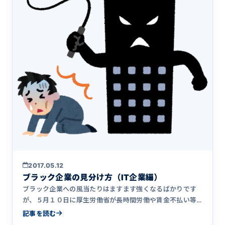
2017.05.12
ブラック企業の見分け方（IT企業編）
ブラック企業への風当たりはますます強くなるばかりです
が、５月１０日に厚生労働省が長時間労働や賃金不払い等
の労働関係法令に&hellip;
記事を読む