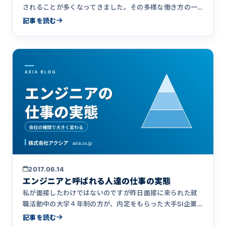
されることが多くなってきました。その多様な働き方の一
つの形として「フ&hellip;
記事を読む
2017.06.14
エンジニアと呼ばれる人達の仕事の実態
私が面接したわけではないのですが昨日面接に来られた就
職活動中の大学４年制の方が、内定をもらった大手SI企業
から「うちでは&hellip;
記事を読む