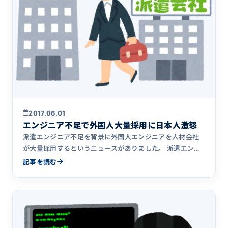
2017.06.01
エンジニア不足で外国人大量採用に日本人激怒
派遣エンジニア不足を背景に外国人エンジニアを人材会社
が大量採用するというニュースがありました。 派遣エンジ
ニア不足、外国&hellip;
記事を読む