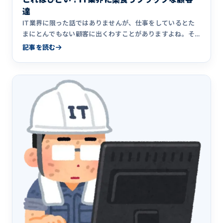
達
IT業界に限った話ではありませんが、仕事をしているとた
まにとんでもない顧客に出くわすことがありますよね。そ
んな顧客の対応&hellip;
記事を読む