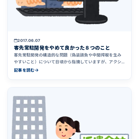
2017.06.07
客先常駐開発をやめて良かった８つのこと
客先常駐開発の構造的な問題（偽装請負や中間搾取を生み
やすいこと）について日頃から指摘していますが、アクシ
アが客先常駐から撤退して&hellip;
記事を読む