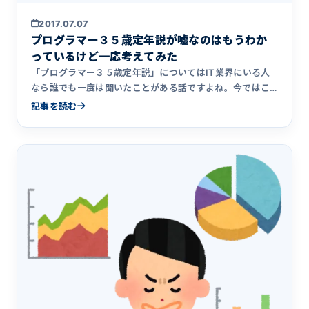
2017.07.07
プログラマー３５歳定年説が嘘なのはもうわか
っているけど一応考えてみた
「プログラマー３５歳定年説」についてはIT業界にいる人
なら誰でも一度は聞いたことがある話ですよね。今ではこ
んなものはくだ&hellip;
記事を読む