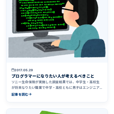
2017.05.29
プログラマーになりたい人が考えるべきこと
ソニー生命保険が実施した調査結果では、中学生・高校生
が将来なりたい職業で中学・高校ともに男子はエンジニア
が１位という結果&hellip;
記事を読む