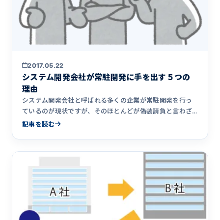
2017.05.22
システム開発会社が常駐開発に手を出す５つの
理由
システム開発会社と呼ばれる多くの企業が常駐開発を行っ
ているのが現状ですが、そのほとんどが偽装請負と言わざ
るを得ません。なぜシステム開発会社が常駐開発に手を出
記事を読む
してしまうのか、5つの理由をまとめています。