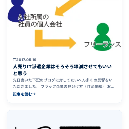
2017.05.19
人売りIT派遣企業はそろそろ壊滅させてもいい
と思う
先日書いた下記のブログに対してたいへん多くの反響をい
ただきました。 ブラック企業の見分け方（IT企業編） おか
げさまで本&hellip;
記事を読む