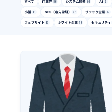
すべて
IT業界
86
システム開発
96
AI
5
小話
41
SES（客先常駐）
37
ブラック企業
37
ウェブサイト
17
ホワイト企業
12
セキュリティ