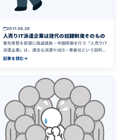
2017.08.29
人売りIT派遣企業は現代の奴隷制度そのもの
客先常駐を前提に偽装請負・中間搾取を行う「人売りIT
派遣企業」は、適法な派遣やSES・準委任という契約形
態そのものとは区別されるべきです。これからエンジニ
記事を読む
アになる人が騙されないために&hellip;