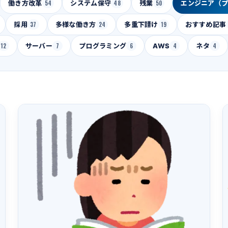
働き方改革
54
システム保守
48
残業
50
エンジニア（
採用
37
多様な働き方
24
多重下請け
19
おすすめ記事
12
サーバー
7
プログラミング
6
AWS
4
ネタ
4