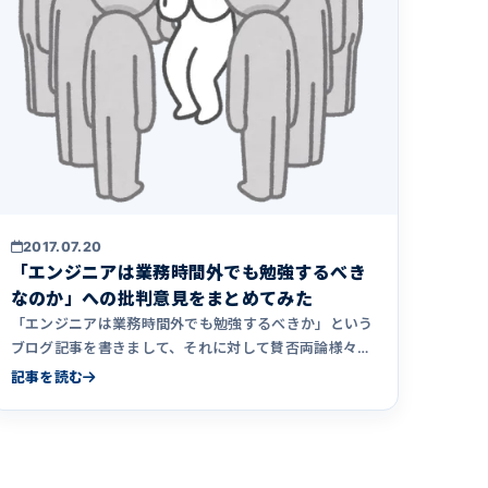
2017.07.20
「エンジニアは業務時間外でも勉強するべき
なのか」への批判意見をまとめてみた
「エンジニアは業務時間外でも勉強するべきか」という
ブログ記事を書きまして、それに対して賛否両論様々な
反応がありました。ち&hellip;
記事を読む