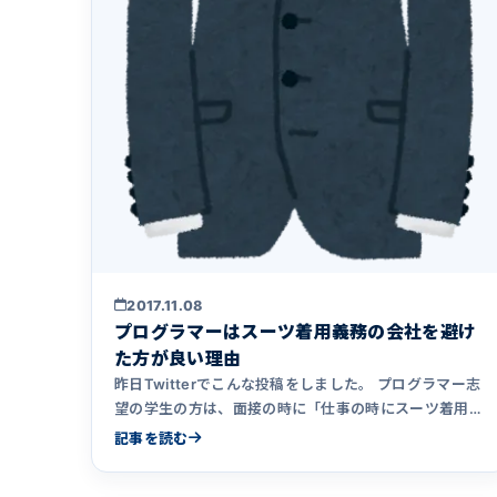
2017.11.08
プログラマーはスーツ着用義務の会社を避け
た方が良い理由
昨日Twitterでこんな投稿をしました。 プログラマー志
望の学生の方は、面接の時に「仕事の時にスーツ着用は
義務付けられ&hellip;
記事を読む