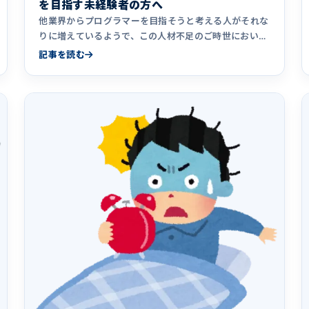
を目指す未経験者の方へ
他業界からプログラマーを目指そうと考える人がそれな
りに増えているようで、この人材不足のご時世において
IT業界にとっては非&hellip;
記事を読む