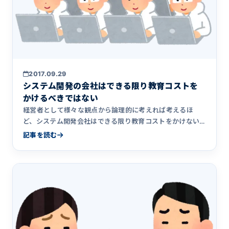
2017.09.29
システム開発の会社はできる限り教育コストを
かけるべきではない
経営者として様々な観点から論理的に考えれば考えるほ
ど、システム開発会社はできる限り教育コストをかけない
方が良いという結論に至ります。なぜそう思うのか、シス
記事を読む
テム開発会社にとって教育よりも大事なものは何なのかを
まとめました。