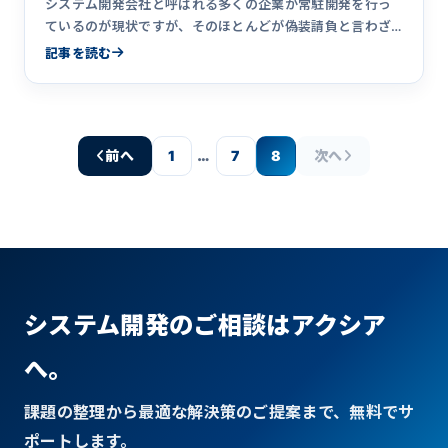
システム開発会社と呼ばれる多くの企業が常駐開発を行っ
ているのが現状ですが、そのほとんどが偽装請負と言わざ
るを得ません。なぜシステム開発会社が常駐開発に手を出
記事を読む
してしまうのか、5つの理由をまとめています。
…
前へ
1
7
8
次へ
システム開発のご相談はアクシア
へ。
課題の整理から最適な解決策のご提案まで、無料でサ
ポートします。