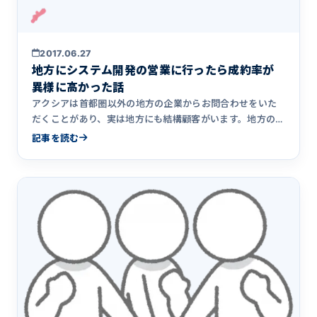
2017.06.27
地方にシステム開発の営業に行ったら成約率が
異様に高かった話
アクシアは首都圏以外の地方の企業からお問合わせをいた
だくことがあり、実は地方にも結構顧客がいます。地方の顧
客に営業に行ってみると成績が非常に良かったという話で
記事を読む
す。東京にオフィスを構えるシステム開発企業には参考に
なるかもしれません。