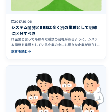
2017.10.06
システム開発とSESは全く別の業種として明確
に区分すべき
IT企業と言っても様々な種類の会社があるように、システ
ム開発を業種としている企業の中にも様々な企業が存在し
ます。SESを行っている企業は、システム開発を行っている
記事を読む
企業からは別業種として明確に分類されるべき理由につい
てまとめました。