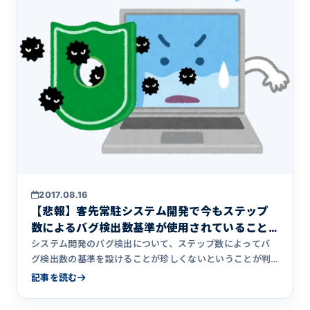
2017.08.16
【悲報】客先常駐システム開発で今もステップ
数によるバグ検出数基準が使用されていること
が判明
システム開発のバグ検出について、ステップ数によってバ
グ検出数の基準を設けることが珍しくないということが判
明しました。ステップ数によってバグ検出数の基準を設け
記事を読む
ることの何がよくないのか、問題点について解説していま
す。