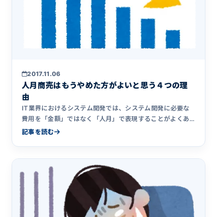
2017.11.06
人月商売はもうやめた方がよいと思う４つの理
由
IT業界におけるシステム開発では、システム開発に必要な
費用を「金額」ではなく「人月」で表現することがよくあ
ります。しかしこの人月商売には様々な弊害もあり、人月商
記事を読む
売に対して疑問を持つ人も多く存在します。この記事では
人月商売の問題点についてまとめました。