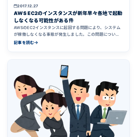
2017.12.27
AWS EC2のインスタンスが新年早々各地で起動
しなくなる可能性がある件
AWSのEC2インスタンスに起因する問題により、システム
が稼働しなくなる事態が発生しました。この問題につい
て、具体的な症状やアクシアで実施した対応について詳細
記事を読む
をまとめました。