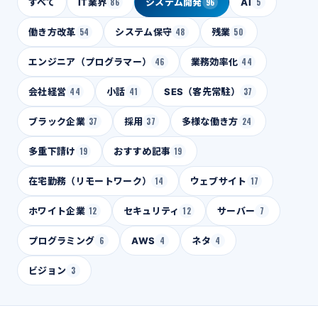
すべて
IT業界
86
システム開発
96
AI
5
働き方改革
54
システム保守
48
残業
50
エンジニア（プログラマー）
46
業務効率化
44
会社経営
44
小話
41
SES（客先常駐）
37
ブラック企業
37
採用
37
多様な働き方
24
多重下請け
19
おすすめ記事
19
在宅勤務（リモートワーク）
14
ウェブサイト
17
ホワイト企業
12
セキュリティ
12
サーバー
7
プログラミング
6
AWS
4
ネタ
4
ビジョン
3