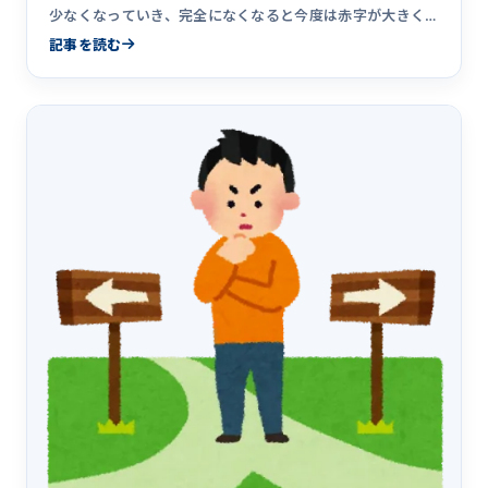
少なくなっていき、完全になくなると今度は赤字が大きく
なっていきます。それに対して客先常駐のプロジェクトが
記事を読む
炎上した場合、現場のエンジニアの稼働時間が長くなれば
なるほどSES企業は儲かってしまいます。客先常駐の業務効
率化の意識についてまとめました。