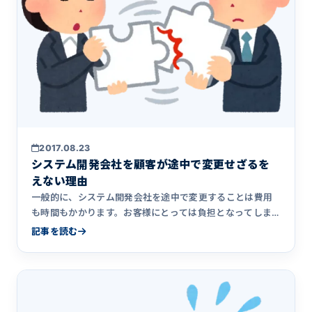
2017.08.23
システム開発会社を顧客が途中で変更せざるを
えない理由
一般的に、システム開発会社を途中で変更することは費用
も時間もかかります。お客様にとっては負担となってしま
うわけですが、それなのに途中で開発会社を変更する理由
記事を読む
は何なのか。過去にご相談をいただいた事例をご紹介しま
す。