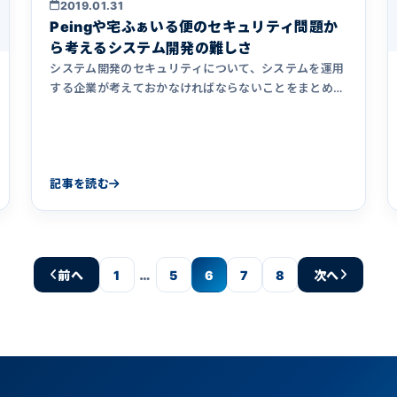
2019.01.31
Peingや宅ふぁいる便のセキュリティ問題か
ら考えるシステム開発の難しさ
システム開発のセキュリティについて、システムを運用
する企業が考えておかなければならないことをまとめま
した。実際に起こったセキュリティ問題を例に、対策を
行わないとどのようなリスクがあるか、どのような会社
にシステム開発を依頼すべきか解説しています。
記事を読む
…
前へ
1
5
6
7
8
次へ