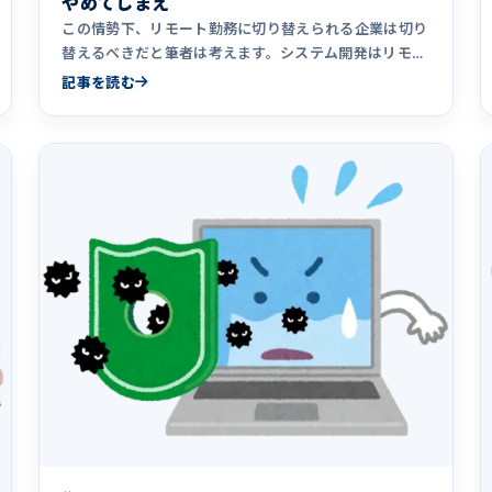
やめてしまえ
この情勢下、リモート勤務に切り替えられる企業は切り
替えるべきだと筆者は考えます。システム開発はリモー
ト勤務可能な仕事なのに、なぜリモート勤務にしない企
記事を読む
業が多数存在するのか？その理由を大きく３つのパター
ンにまとめました。