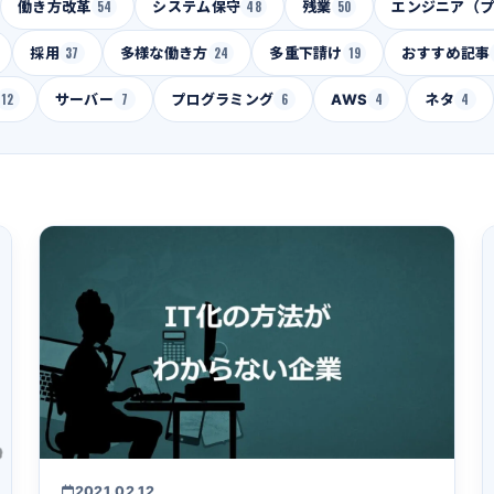
働き方改革
54
システム保守
48
残業
50
エンジニア（
採用
37
多様な働き方
24
多重下請け
19
おすすめ記事
12
サーバー
7
プログラミング
6
AWS
4
ネタ
4
2021.02.12