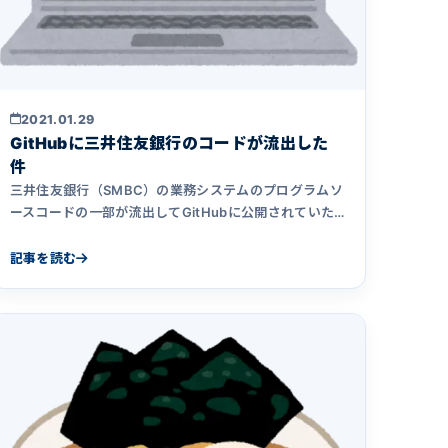
2021.01.29
GitHubに三井住友銀行のコードが流出した
件
三井住友銀行（SMBC）の業務システムのプログラムソ
ースコードの一部が流出してGitHubに公開されていた
ということで、ネット上で大騒ぎになりました。システ
ム開発会社としてどのようなことが起きたのかを推測
記事を読む
し、今回の事件の闇の深さを記事にまとめました。