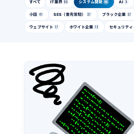
すべて
IT業界
86
システム開発
96
AI
5
小話
41
SES（客先常駐）
37
ブラック企業
37
ウェブサイト
17
ホワイト企業
12
セキュリティ