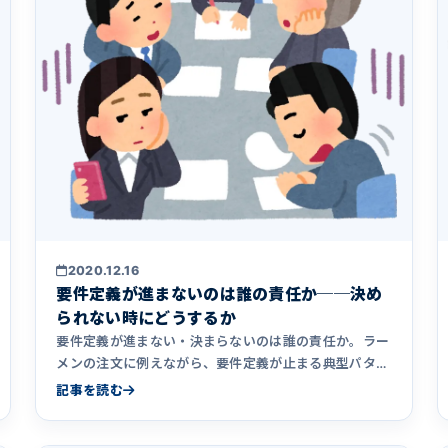
2020.12.16
要件定義が進まないのは誰の責任か──決め
られない時にどうするか
要件定義が進まない・決まらないのは誰の責任か。ラー
メンの注文に例えながら、要件定義が止まる典型パター
ン4つと、それでも決められない時に取れる現実的な打
記事を読む
ち手（決めることの分解／決定者を立てる／要件定義だ
け先に外部へ発注／第三者診断）を解説します。