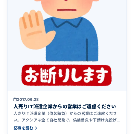
2017.06.28
人売りIT派遣企業からの営業はご遠慮ください
人売りIT派遣企業（偽装請負）からの営業はご遠慮くださ
い。アクシアは全て自社開発で、偽装請負や下請け丸投げ
は行っていません。批判しているのは準委任・SESという契
記事を読む
約形態そのものではなく、人を右から左に流す偽装請負・