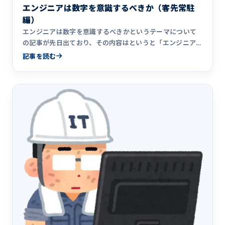
エンジニアは数字を意識するべきか（客先常駐
編）
エンジニアは数字を意識するべきかというテーマについて
の記事が先日出ており、その内容はというと「エンジニア
に数字を意識させ&hellip;
記事を読む