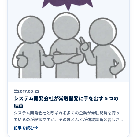
2017.05.22
システム開発会社が常駐開発に手を出す５つの
理由
システム開発会社と呼ばれる多くの企業が常駐開発を行っ
ているのが現状ですが、そのほとんどが偽装請負と言わざ
るを得ません。なぜシステム開発会社が常駐開発に手を出
記事を読む
してしまうのか、5つの理由をまとめています。