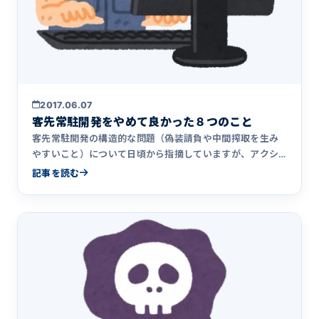
2017.06.07
客先常駐開発をやめて良かった８つのこと
客先常駐開発の構造的な問題（偽装請負や中間搾取を生み
やすいこと）について日頃から指摘していますが、アクシ
アが客先常駐から撤退して&hellip;
記事を読む