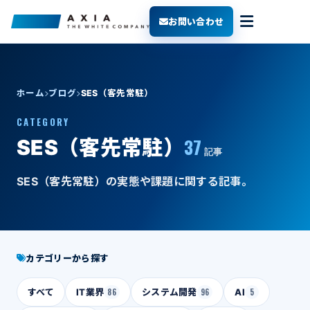
お問い合わせ
ホーム
ブログ
SES（客先常駐）
CATEGORY
37
SES（客先常駐）
記事
SES（客先常駐）の実態や課題に関する記事。
カテゴリーから探す
すべて
IT業界
86
システム開発
96
AI
5