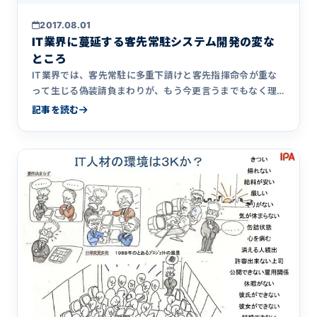
2017.08.01
IT業界に蔓延する客先常駐システム開発の変な
ところ
IT業界では、客先常駐に多重下請けと客先指揮命令が重な
って生じる偽装請負まわりが、もう今更言うまでもなく理
不尽なことだらけの世界になっています。こうした偽装請
記事を読む
負は無くしていかねば&hellip;