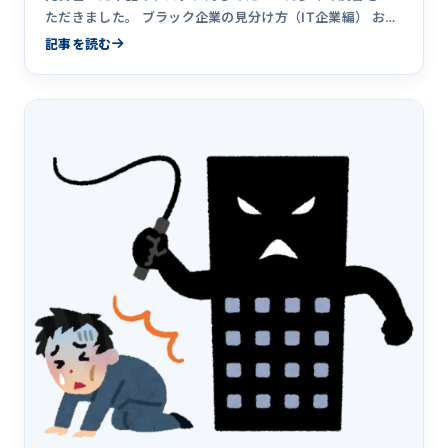
ただきました。 ブラック企業の見分け方（IT企業編） おか
げさまで本&hellip;
記事を読む