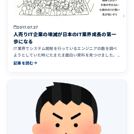
2017.07.27
人売りIT企業の壊滅が日本のIT業界成長の第一
歩になる
IT業界でシステム開発を行っているエンジニアの数を調べ
ようとしていた時にたまたま面白い資料を見つけました。
IT技術者の&hellip;
記事を読む