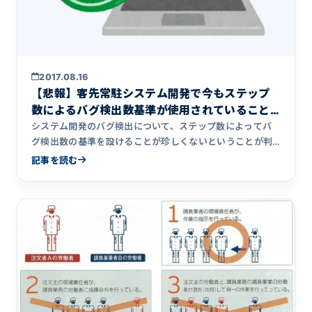
2017.08.16
【悲報】客先常駐システム開発で今もステップ
数によるバグ検出数基準が使用されていること
が判明
システム開発のバグ検出について、ステップ数によってバ
グ検出数の基準を設けることが珍しくないということが判
明しました。ステップ数によってバグ検出数の基準を設け
記事を読む
ることの何がよくないのか、問題点について解説していま
す。