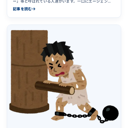
ー」等と呼ばれている人達がいます。一口にエージェン
ト・コーディネータ&hellip;
記事を読む