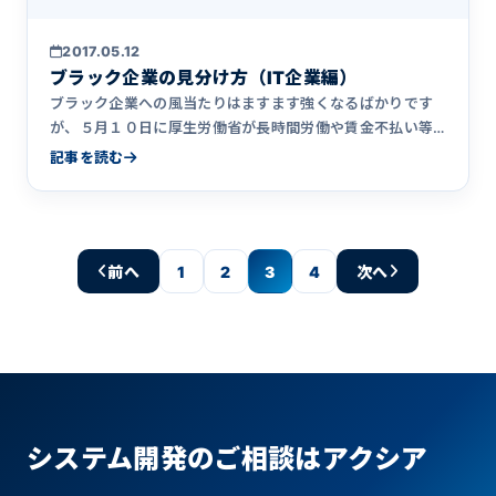
2017.05.12
ブラック企業の見分け方（IT企業編）
ブラック企業への風当たりはますます強くなるばかりです
が、５月１０日に厚生労働省が長時間労働や賃金不払い等
の労働関係法令に&hellip;
記事を読む
前へ
1
2
3
4
次へ
システム開発のご相談はアクシア