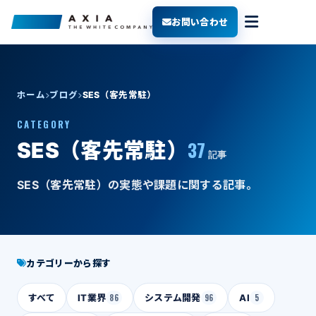
お問い合わせ
ホーム
ブログ
SES（客先常駐）
CATEGORY
37
SES（客先常駐）
記事
SES（客先常駐）の実態や課題に関する記事。
カテゴリーから探す
すべて
IT業界
86
システム開発
96
AI
5