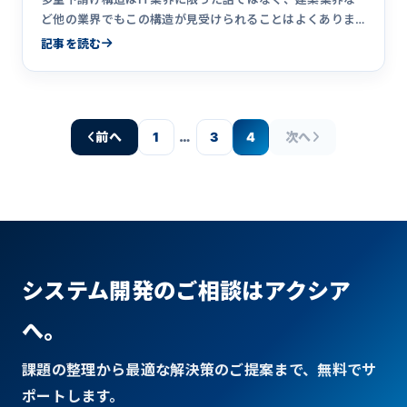
ど他の業界でもこの構造が見受けられることはよくありま
す。他の業界は&hellip;
記事を読む
…
前へ
1
3
4
次へ
システム開発のご相談はアクシア
へ。
課題の整理から最適な解決策のご提案まで、無料でサ
ポートします。