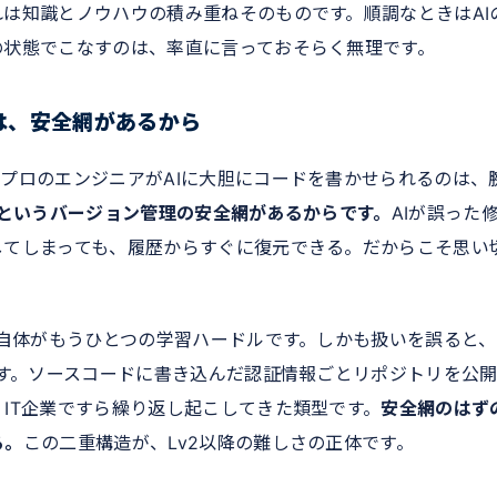
は知識とノウハウの積み重ねそのものです。順調なときはAI
の状態でこなすのは、率直に言っておそらく無理です。
は、安全網があるから
プロのエンジニアがAIに大胆にコードを書かせられるのは、
itというバージョン管理の安全網があるからです。
AIが誤った
してしまっても、履歴からすぐに復元できる。だからこそ思い
t自体がもうひとつの学習ハードルです。しかも扱いを誤ると
ます。ソースコードに書き込んだ認証情報ごとリポジトリを公
IT企業ですら繰り返し起こしてきた類型です。
安全網のはず
る。
この二重構造が、Lv2以降の難しさの正体です。