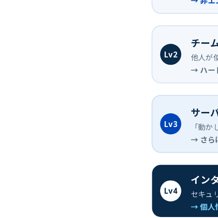
→ 非
チー
Lv2
他人が
→ ハ
サー
Lv3
「動か
→ さ
イン
Lv4
セキュ
→ 個