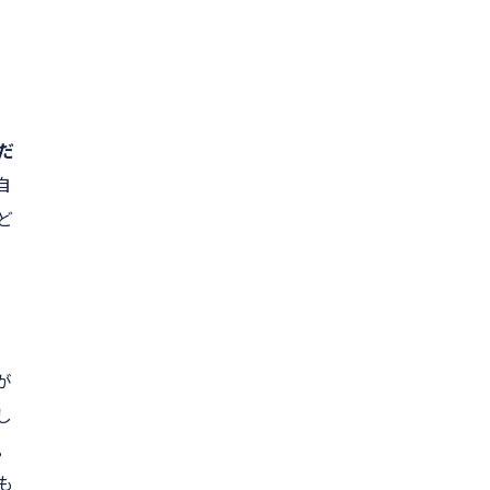
だ
自
ど
が
し
。
も