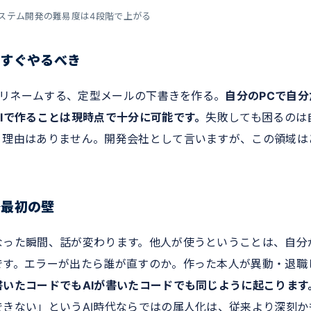
システム開発の難易度は4段階で上がる
今すぐやるべき
一括リネームする、定型メールの下書きを作る。
自分のPCで自分
Iで作ることは現時点で十分に可能です。
失敗しても困るのは
う理由はありません。開発会社として言いますが、この領域は
─最初の壁
なった瞬間、話が変わります。他人が使うということは、自分
です。エラーが出たら誰が直すのか。作った本人が異動・退職
いたコードでもAIが書いたコードでも同じように起こります
きない」というAI時代ならではの属人化は、従来より深刻か