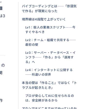
こ
バイブコーディングとは──「雰囲気
個
で作る」が現実になった
は3
境界線は4段階で上がっていく
Lv1：個人の業務スクリプト──今
すぐやるべき
Lv2：チーム・組織で共有する──
最初の壁
Lv3：サーバー・データベース・イ
ンフラ──「作る」から「運用す
る」へ
くの
Lv4：インターネットに公開する
開
──桁違いの世界
本当の壁は「作ること」ではなく「ト
ラブルが起きたとき」
プロが安心してAIに任せられるの
作
は、安全網があるから
アクシアはどこまでAIでやっているか