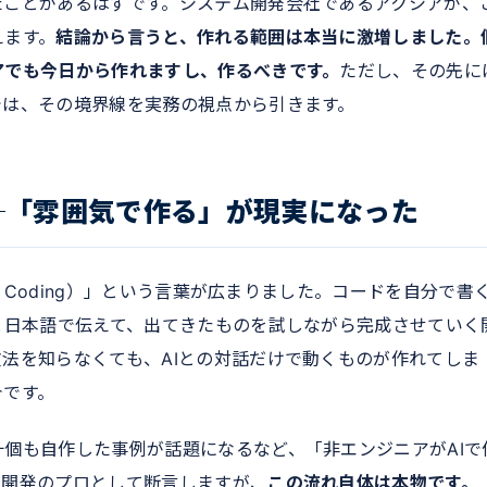
たことがあるはずです。システム開発会社であるアクシアが、
えます。
結論から言うと、作れる範囲は本当に激増しました。
アでも今日から作れますし、作るべきです。
ただし、その先に
では、その境界線を実務の視点から引きます。
─「雰囲気で作る」が現実になった
e Coding）」という言葉が広まりました。コードを自分で書
と日本語で伝えて、出てきたものを試しながら完成させていく
法を知らなくても、AIとの対話だけで動くものが作れてしま
今です。
個も自作した事例が話題になるなど、「非エンジニアがAIで
も開発のプロとして断言しますが、
この流れ自体は本物です。