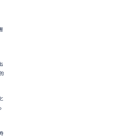
害
出
的
と
っ
時