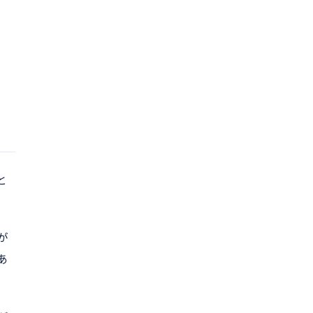
。
と
が
あ