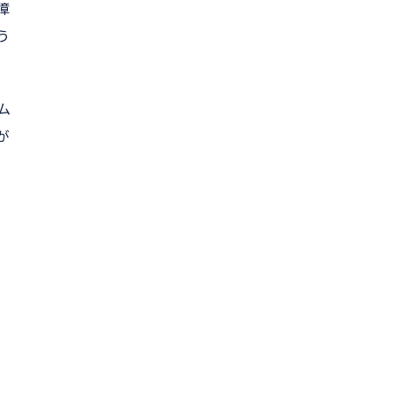
障
う
ム
が