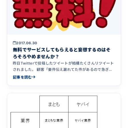
2017.06.30
無料でサービスしてもらえると妄想するのはそ
ろそろやめませんか？
昨日Twitterで投稿したツイートが結構たくさんリツイート
されました。 顧客「要件伝え漏れてた件があるので急ぎお
願いし&hellip;
記事を読む