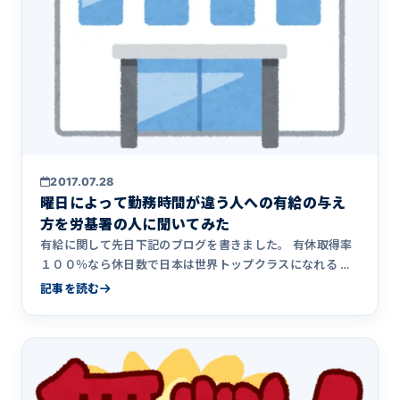
2017.07.28
曜日によって勤務時間が違う人への有給の与え
方を労基署の人に聞いてみた
有給に関して先日下記のブログを書きました。 有休取得率
１００％なら休日数で日本は世界トップクラスになれる 世
界トップクラ&hellip;
記事を読む