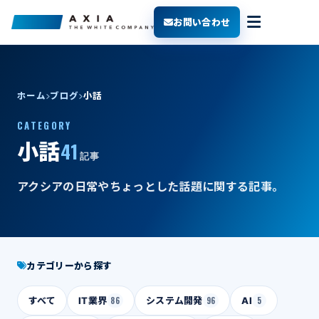
お問い合わせ
ホーム
ブログ
小話
CATEGORY
41
小話
記事
アクシアの日常やちょっとした話題に関する記事。
カテゴリーから探す
すべて
IT業界
86
システム開発
96
AI
5