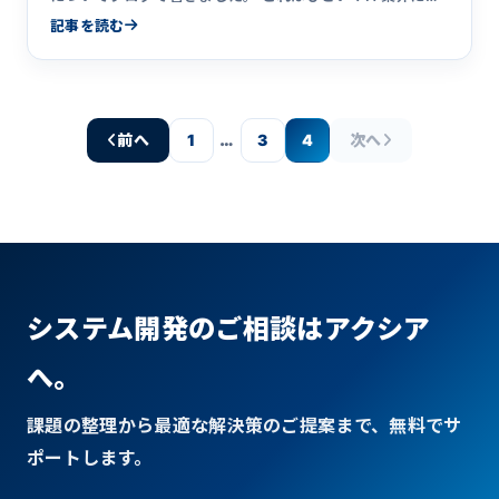
食うブラック&hellip;
記事を読む
…
前へ
1
3
4
次へ
システム開発のご相談はアクシア
へ。
課題の整理から最適な解決策のご提案まで、無料でサ
ポートします。