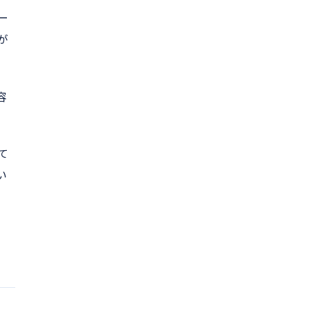
ー
が
容
て
い