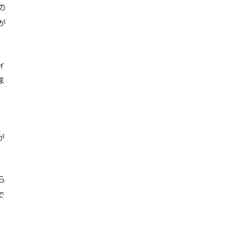
の
が
ィ
ま
、
が
ら
で